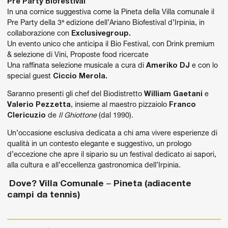
Pre Party Biofestival
In una cornice suggestiva come la Pineta della Villa comunale il
Pre Party della 3ª edizione dell’Ariano Biofestival d’Irpinia, in
collaborazione con
Exclusivegroup.
Un evento unico che anticipa il Bio Festival, con Drink premium
& selezione di Vini, Proposte food ricercate
Una raffinata selezione musicale a cura di
Ameriko DJ
e con lo
special guest
Ciccio Merola.
Saranno presenti gli chef del Biodistretto
William Gaetani
e
Valerio Pezzetta
, insieme al maestro pizzaiolo
Franco
Clericuzio
de
Il Ghiottone
(dal 1990).
Un’occasione esclusiva dedicata a chi ama vivere esperienze di
qualità in un contesto elegante e suggestivo, un prologo
d’eccezione che apre il sipario su un festival dedicato ai sapori,
alla cultura e all’eccellenza gastronomica dell’Irpinia.
Dove?
Villa Comunale
–
Pineta (adiacente
campi da tennis)