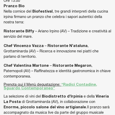
Ore 13.00
Pranzo Bio
Nella cornice del
Biofestival
, tre grandi interpreti della cucina
irpina firmano un pranzo che celebra i sapori autentici della
nostra terra:
Ristorante Biffy
– Ariano Irpino (AV) – Tradizione e creatività al
servizio del mare.
Chef Vincenzo Vazza
–
Ristorante N’ataluna
,
Grottaminarda (AV) – Ricerca e innovazione nei piatti che
parlano di territorio.
Chef Valentina Martone
–
Ristorante Megaron
,
Paternopoli (AV) – Raffinatezza e identità gastronomica in chiave
contemporanea.
Prenota qui il Menù degustazione:
“Radici Contadine,
Sguardo Contemporaneo”
La selezione di vini del
Biodistretto d’Irpinia
e della
Vineria
La Posta
di Grottaminarda (AV), in collaborazione con
Enorme, piccolo salone del vino artigianale
.Il pranzo sarà
accompagnato da musica live da parte del gruppo musicale