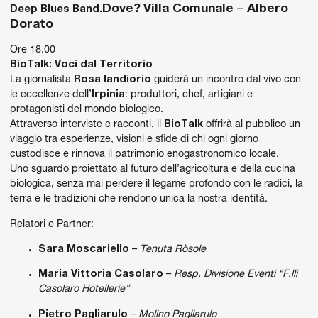
Dove?
Villa Comunale
–
Albero
Deep Blues Band.
Dorato
Ore 18.00
BioTalk: Voci dal Territorio
La giornalista
Rosa Iandiorio
guiderà un incontro dal vivo con
le eccellenze dell’
Irpinia
: produttori, chef, artigiani e
protagonisti del mondo biologico.
Attraverso interviste e racconti, il
BioTalk
offrirà al pubblico un
viaggio tra esperienze, visioni e sfide di chi ogni giorno
custodisce e rinnova il patrimonio enogastronomico locale.
Uno sguardo proiettato al futuro dell’agricoltura e della cucina
biologica, senza mai perdere il legame profondo con le radici, la
terra e le tradizioni che rendono unica la nostra identità.
Relatori e Partner:
Sara Moscariello
–
Tenuta Ròsole
Maria Vittoria Casolaro
–
Resp. Divisione Eventi “F.lli
Casolaro Hotellerie”
Pietro Pagliarulo
–
Molino Pagliarulo