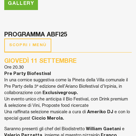
GALLERY
PROGRAMMA ABFI25
SCOPRI I MENÙ
GIOVEDÌ 11 SETTEMBRE
Ore 20.30
Pre Party Biofestival
In una cornice suggestiva come la Pineta della Villa comunale il
Pre Party della 3ª edizione dell’Ariano Biofestival d’Irpinia, in
collaborazione con
Exclusivegroup.
Un evento unico che anticipa il Bio Festival, con Drink premium
& selezione di Vini, Proposte food ricercate
Una raffinata selezione musicale a cura di
Ameriko DJ
e con lo
special guest
Ciccio Merola.
Saranno presenti gli chef del Biodistretto
William Gaetani
e
Valerio Pezzetta
, insieme al maestro pizzaiolo
Franco