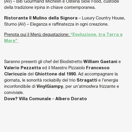
(AV) – Bib Gourmand Michelin e Osteria Slow Food, custode
della tradizione irpina in chiave contemporanea.
Ristorante Il Mulino della Signora
– Luxury Country House,
Sturno (AV) – Eleganza e raffinatezza in ogni creazione.
Prenota qui il Menù degustazione:
“Evoluzione, tra Terra e
Mare”
Saranno presenti gli chef del Biodistretto
William Gaetani
e
Valerio Pezzetta
ed il Maestro Pizzaiolo
Francesco
Clericuzio
del
Ghiottone dal 1990
. Ad accompagnare la
giornata, le sonorità rockabilly del trio
Stragatti
e l’energia
inconfondibile di
VinylGiampy
, per un’atmosfera frizzante e
conviviale.
Dove?
Villa Comunale
–
Albero Dorato
Ore 18:00